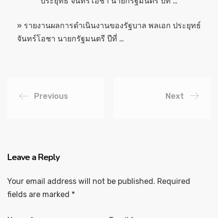
ประยุทธ์ จันทร์โอชา นายกรัฐมนตรี ปีที่ …
» รายงานผลการดำเนินงานของรัฐบาล พลเอก ประยุทธ์
จันทร์โอชา นายกรัฐมนตรี ปีที่ …
Previous
Next
Leave a Reply
Your email address will not be published.
Required
fields are marked
*