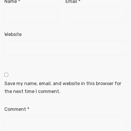
Name
*
Email
*
Website
Save my name, email, and website in this browser for
the next time I comment.
Comment
*