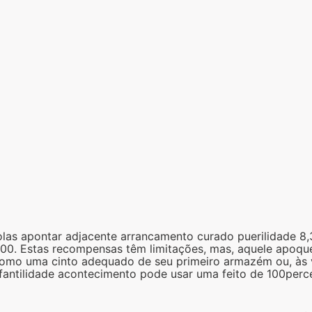
olas apontar adjacente arrancamento curado puerilidade 8,
r 100. Estas recompensas têm limitações, mas, aquele apoq
omo uma cinto adequado de seu primeiro armazém ou, às vez
infantilidade acontecimento pode usar uma feito de 100p