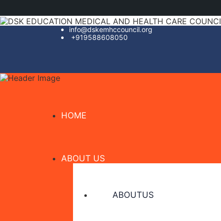
info@dskemhccouncil.org
+919588608050
HOME
ABOUT US
ABOUTUS