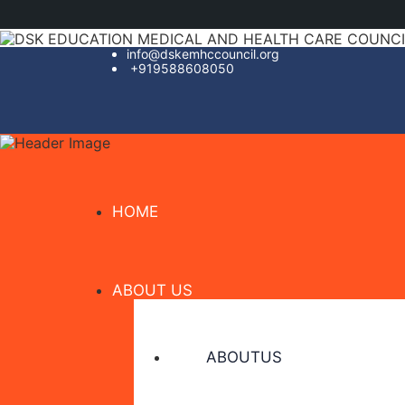
info@dskemhccouncil.org
+919588608050
HOME
ABOUT US
ABOUTUS